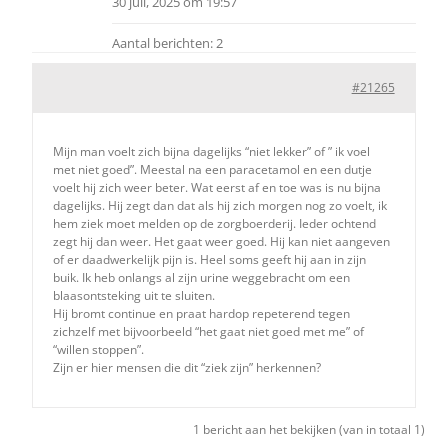
30 juli, 2025 om 19:57
Over ons
Aantal berichten: 2
Zoeken
#21265
naar:
Mijn man voelt zich bijna dagelijks “niet lekker” of ” ik voel
met niet goed”. Meestal na een paracetamol en een dutje
voelt hij zich weer beter. Wat eerst af en toe was is nu bijna
dagelijks. Hij zegt dan dat als hij zich morgen nog zo voelt, ik
hem ziek moet melden op de zorgboerderij. Ieder ochtend
zegt hij dan weer. Het gaat weer goed. Hij kan niet aangeven
of er daadwerkelijk pijn is. Heel soms geeft hij aan in zijn
buik. Ik heb onlangs al zijn urine weggebracht om een
blaasontsteking uit te sluiten.
Hij bromt continue en praat hardop repeterend tegen
zichzelf met bijvoorbeeld “het gaat niet goed met me” of
“willen stoppen”.
Zijn er hier mensen die dit “ziek zijn” herkennen?
1 bericht aan het bekijken (van in totaal 1)