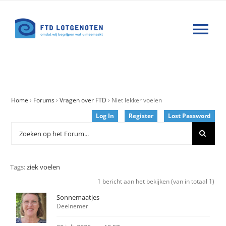
Ga
naar
Tog
inhoud
Nav
Wat is FTD
Home
›
Forums
›
Vragen over FTD
›
Niet lekker voelen
Hulp
Log In
Register
Lost Password
Nieuws
Tags:
ziek voelen
Agenda
1 bericht aan het bekijken (van in totaal 1)
Sonnemaatjes
Forums
Deelnemer