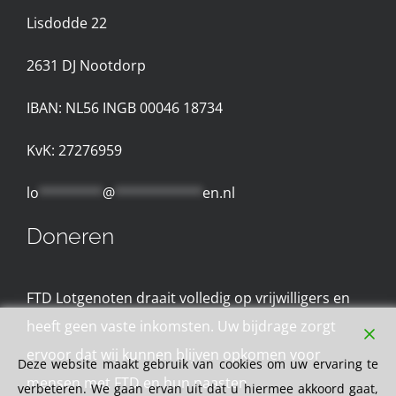
Lisdodde 22
Contact met de Expertgroep
2631 D
J Nootdorp
Privacyreglement
IBAN: NL56 INGB 00046 18734
Gebruiksvoorwaarden
KvK: 27276959
lo
********
@
***********
en.nl
Doneren
FTD Lotgenoten draait volledig op vrijwilligers en
heeft geen vaste inkomsten. Uw bijdrage zorgt
ervoor dat wij kunnen blijven opkomen voor
Deze website maakt gebruik van cookies om uw ervaring te
mensen met FTD en hun naasten
verbeteren. We gaan ervan uit dat u hiermee akkoord gaat,