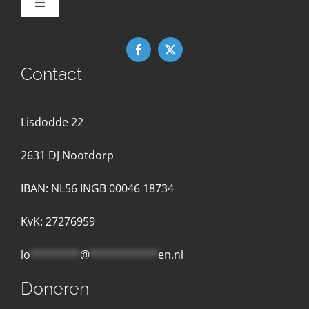
Toggle
Navigation
Downloads
Contact
Nieuws
Lisdodde 22
Contact met de Expertgroep
2631 D
J Nootdorp
Privacyreglement
IBAN: NL56 INGB 00046 18734
Gebruiksvoorwaarden
KvK: 27276959
lo
********
@
***********
en.nl
Doneren