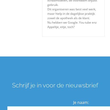
lichaamsdelen, dit voorkwam onjuist
Over ons
gebruik.
Dit organiseren was best veel werk,
maar hielp in de dagelijkse praktijk
zowel de apotheek als de klant.
Zoeken
Nu hebben we Google. You tube enz
Appeltje, eitje, toch?
naar:
Schrijf je in voor de nieuwsbrief
Je naam: