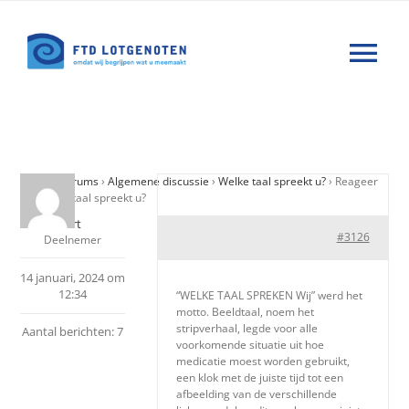
Ga
naar
Tog
inhoud
Nav
Wat is FTD
Home
›
Forums
›
Algemene discussie
›
Welke taal spreekt u?
›
Reageer
Hulp
op: Welke taal spreekt u?
Ellert
#3126
Deelnemer
Nieuws
14 januari, 2024 om
12:34
“WELKE TAAL SPREKEN Wij” werd het
Agenda
motto. Beeldtaal, noem het
stripverhaal, legde voor alle
Aantal berichten: 7
voorkomende situatie uit hoe
medicatie moest worden gebruikt,
Forums
een klok met de juiste tijd tot een
afbeelding van de verschillende