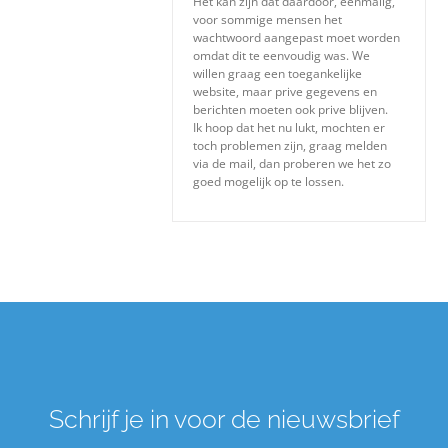
Het kan zijn dat daardoor, eenmalig,
Over ons
voor sommige mensen het
wachtwoord aangepast moet worden
omdat dit te eenvoudig was. We
willen graag een toegankelijke
Zoeken
website, maar prive gegevens en
berichten moeten ook prive blijven.
naar:
Ik hoop dat het nu lukt, mochten er
toch problemen zijn, graag melden
via de mail, dan proberen we het zo
goed mogelijk op te lossen.
Schrijf je in voor de nieuwsbrief