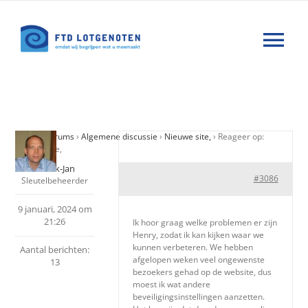
Ga
naar
Tog
inhoud
Nav
Wat is FTD
Home
›
Forums
›
Algemene discussie
›
Nieuwe site,
›
Reageer op:
Hulp
Nieuwe site,
Hendrik-Jan
#3086
Sleutelbeheerder
Nieuws
9 januari, 2024 om
21:26
Ik hoor graag welke problemen er zijn
Agenda
Henry, zodat ik kan kijken waar we
kunnen verbeteren. We hebben
Aantal berichten:
afgelopen weken veel ongewenste
13
bezoekers gehad op de website, dus
Forums
moest ik wat andere
beveiligingsinstellingen aanzetten.