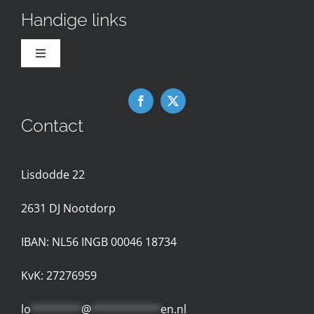
Handige links
Toggle
Navigation
Downloads
Contact
Nieuws
Lisdodde 22
Contact met de Expertgroep
2631 D
J Nootdorp
Privacyreglement
IBAN: NL56 INGB 00046 18734
Gebruiksvoorwaarden
KvK: 27276959
lo
********
@
***********
en.nl