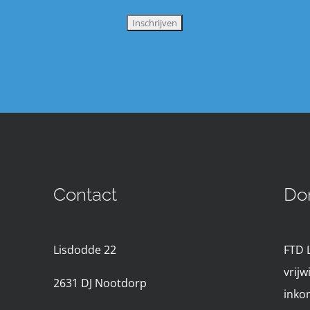
Contact
Do
Lisdodde 22
FTD 
vrijw
2631 D
J Nootdorp
inko