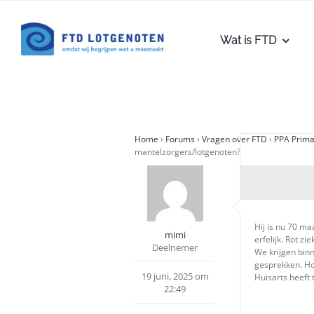
Ga
naar
Wat is FTD
inhoud
Home
›
Forums
›
Vragen over FTD
›
PPA Primai
mantelzorgers/lotgenoten?
Hij is nu 70 ma
mimi
erfelijk. Rot z
Deelnemer
We krijgen bin
gesprekken. Hop
19 juni, 2025 om
Huisarts heeft 
22:49