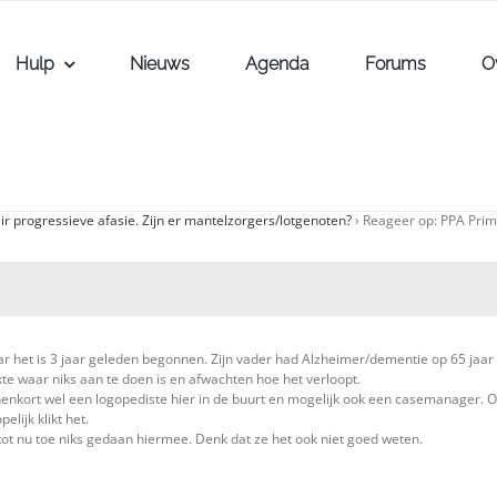
Hulp
Nieuws
Agenda
Forums
O
r progressieve afasie. Zijn er mantelzorgers/lotgenoten?
›
Reageer op: PPA Prima
ar het is 3 jaar geleden begonnen. Zijn vader had Alzheimer/dementie op 65 jaar
iekte waar niks aan te doen is en afwachten hoe het verloopt.
nenkort wel een logopediste hier in de buurt en mogelijk ook een casemanager. O
elijk klikt het.
tot nu toe niks gedaan hiermee. Denk dat ze het ook niet goed weten.