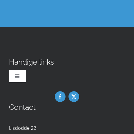
Handige links
Toggle
Navigation
Downloads
Contact
Nieuws
Lisdodde 22
Contact met de Expertgroep