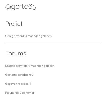
@gerte65
Over ons
Zoeken
Profiel
naar:
Geregistreerd: 4 maanden geleden
Forums
Laatste activiteit: 4 maanden geleden
Gestarte berichten: 0
Gegeven reacties: 1
Forum rol: Deelnemer