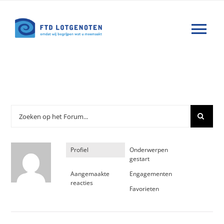
Ga
naar
Tog
inhoud
Nav
Wat is FTD
Hulp
Nieuws
Profiel
Onderwerpen
gestart
Agenda
Aangemaakte
Engagementen
reacties
Favorieten
Forums