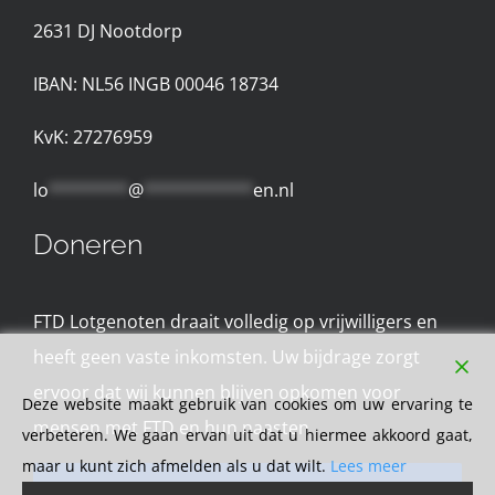
2631 D
J Nootdorp
Privacyreglement
IBAN: NL56 INGB 00046 18734
Gebruiksvoorwaarden
KvK: 27276959
lo
********
@
***********
en.nl
Doneren
FTD Lotgenoten draait volledig op vrijwilligers en
heeft geen vaste inkomsten. Uw bijdrage zorgt
ervoor dat wij kunnen blijven opkomen voor
Deze website maakt gebruik van cookies om uw ervaring te
mensen met FTD en hun naasten
verbeteren. We gaan ervan uit dat u hiermee akkoord gaat,
maar u kunt zich afmelden als u dat wilt.
Lees meer
DONEER NU