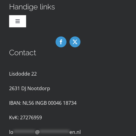
Handige links
Toggle
Navigation
Downloads
Contact
Nieuws
Lisdodde 22
Contact met de Expertgroep
2631 D
J Nootdorp
Privacyreglement
IBAN: NL56 INGB 00046 18734
Gebruiksvoorwaarden
KvK: 27276959
lo
********
@
***********
en.nl