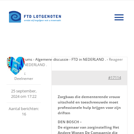
Ga
naar
Tog
inhoud
Nav
Wat is FTD
Home
›
Forums
›
Algemene discussie
›
FTD in NEDERLAND .
›
Reageer
Hulp
op: FTD in NEDERLAND .
M k
#17114
Deelnemer
Nieuws
25 september,
2024 om 17:22
Zorgbaas die dementerende vrouw
Agenda
uitschold en toeschreeuwde moet
professionele hulp krijgen voor zijn
Aantal berichten:
driften
16
Forums
DEN BOSCH –
De eigenaar van zorginstelling Het
Andere Wonen De Compagnie die