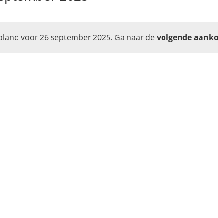
cteer
um.
land voor 26 september 2025. Ga naar de
volgende aank
Bericht