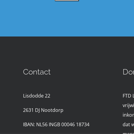
Contact
Do
Lisdodde 22
FTD 
vrijw
2631 D
J Nootdorp
inko
IBAN: NL56 INGB 00046 18734
dat 