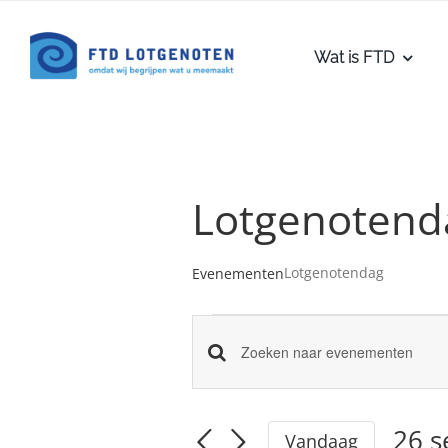
Ga
naar
Wat is FTD
inhoud
Lotgenotend
Lotgenotendag
Evenementen
Evenementen
Evenementen
Vul
in
een
Zoeken
26
keyword
26 
Vandaag