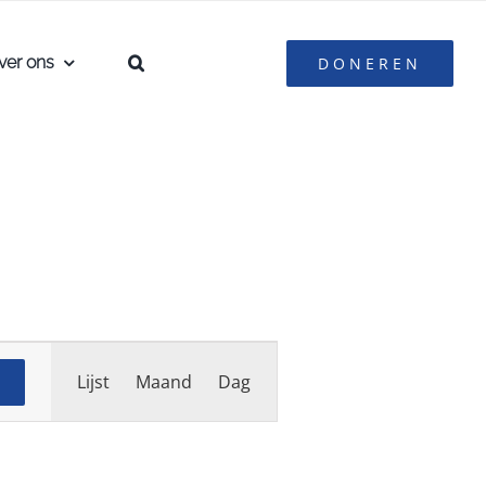
ver ons
DONEREN
Evenement
Lijst
Maand
Dag
weergaven
navigatie