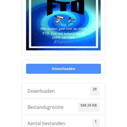
Over ons
Zoeken
naar:
Downloaden
29
Downloaden
588.39 KB
Bestandsgrootte
1
Aantal bestanden