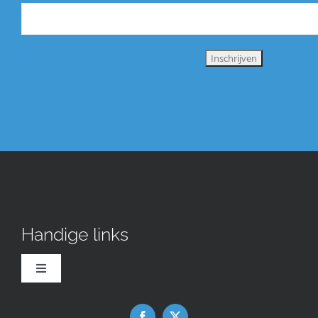
Handige links
Toggle
Navigation
Downloads