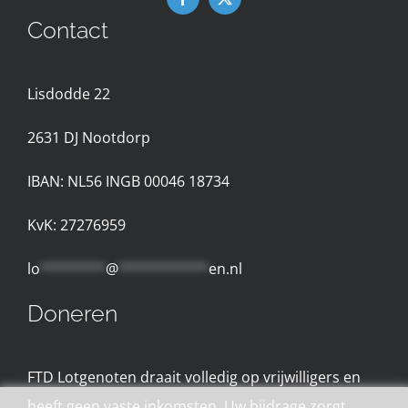
Contact
Nieuws
Lisdodde 22
Contact met de Expertgroep
2631 D
J Nootdorp
Privacyreglement
IBAN: NL56 INGB 00046 18734
Gebruiksvoorwaarden
KvK: 27276959
lo
********
@
***********
en.nl
Doneren
FTD Lotgenoten draait volledig op vrijwilligers en
heeft geen vaste inkomsten. Uw bijdrage zorgt