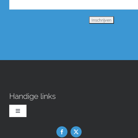
Handige links
Toggle
Navigation
Downloads