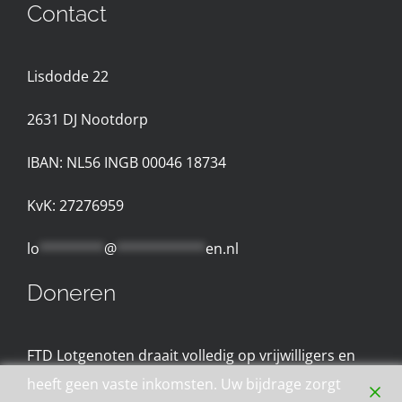
Contact
Nieuws
Lisdodde 22
Contact met de Expertgroep
2631 D
J Nootdorp
Privacyreglement
IBAN: NL56 INGB 00046 18734
Gebruiksvoorwaarden
KvK: 27276959
lo
********
@
***********
en.nl
Doneren
FTD Lotgenoten draait volledig op vrijwilligers en
heeft geen vaste inkomsten. Uw bijdrage zorgt