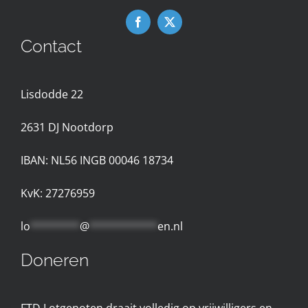
Downloads
Contact
Nieuws
Lisdodde 22
Contact met de Expertgroep
2631 D
J Nootdorp
Privacyreglement
IBAN: NL56 INGB 00046 18734
Gebruiksvoorwaarden
KvK: 27276959
lo
********
@
***********
en.nl
Doneren