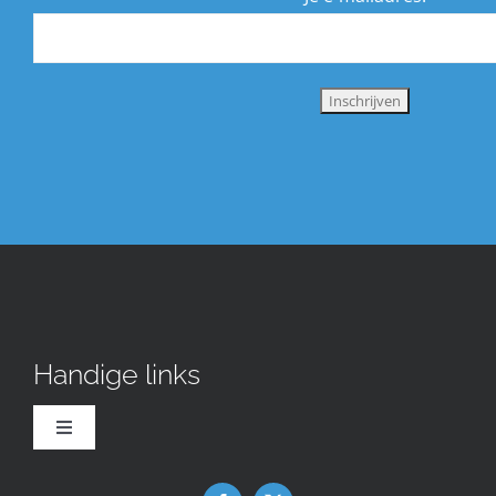
Handige links
Toggle
Navigation
Downloads