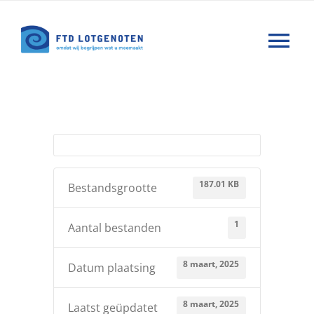
Ga
naar
Tog
inhoud
Nav
Wat is FTD
Hulp
187.01 KB
Bestandsgrootte
Nieuws
1
Aantal bestanden
Agenda
8 maart, 2025
Datum plaatsing
Forums
8 maart, 2025
Laatst geüpdatet