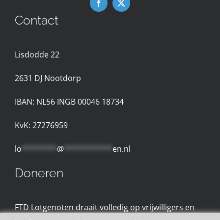
Contact
Nieuws
Lisdodde 22
Contact met de Expertgroep
2631 D
J Nootdorp
Privacyreglement
IBAN: NL56 INGB 00046 18734
Gebruiksvoorwaarden
KvK: 27276959
lo
********
@
***********
en.nl
Doneren
FTD Lotgenoten draait volledig op vrijwilligers en