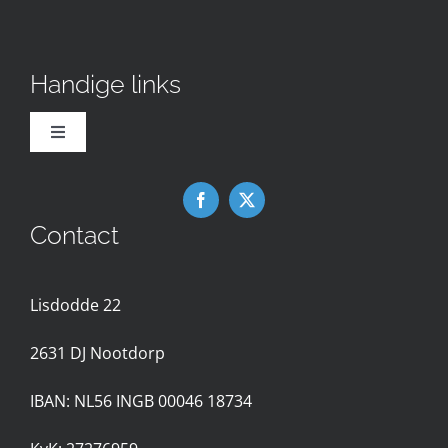
Handige links
Toggle
Navigation
Downloads
Contact
Nieuws
Lisdodde 22
Contact met de Expertgroep
2631 D
J Nootdorp
Privacyreglement
IBAN: NL56 INGB 00046 18734