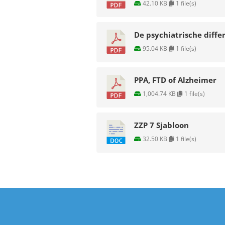
42.10 KB
1 file(s)
De psychiatrische diffe
95.04 KB
1 file(s)
PPA, FTD of Alzheimer
1,004.74 KB
1 file(s)
ZZP 7 Sjabloon
32.50 KB
1 file(s)