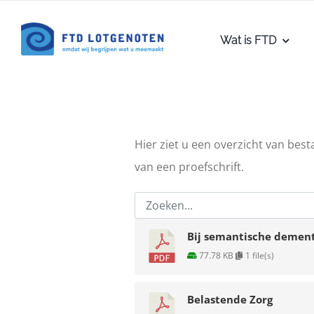
Ga
naar
Wat is FTD
inhoud
Hier ziet u een overzicht van bes
van een proefschrift.
Bij semantische dement
77.78 KB
1 file(s)
Belastende Zorg