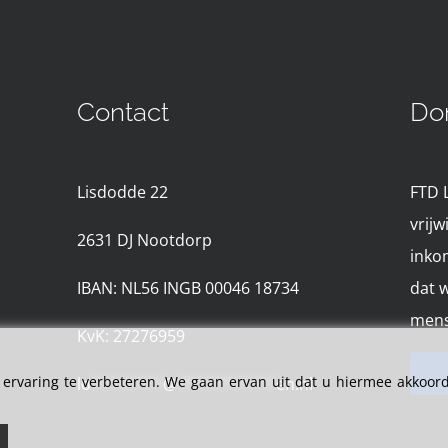
Contact
Do
Lisdodde 22
FTD 
vrijw
2631 D
J Nootdorp
inko
IBAN: NL56 INGB 00046 18734
dat 
mens
KvK: 27276959
rvaring te verbeteren. We gaan ervan uit dat u hiermee akkoord 
lo
********
@
***********
en.nl