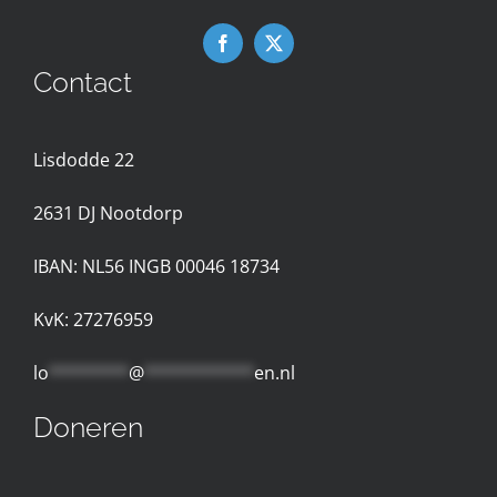
Navigation
Downloads
Contact
Nieuws
Lisdodde 22
Contact met de Expertgroep
2631 D
J Nootdorp
Privacyreglement
IBAN: NL56 INGB 00046 18734
Gebruiksvoorwaarden
KvK: 27276959
lo
********
@
***********
en.nl
Doneren