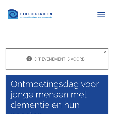
Ga
naar
Tog
inhoud
Nav
Wat is FTD
Hulp
×
DIT EVENEMENT IS VOORBIJ.
Nieuws
Ontmoetingsdag voor
Agenda
jonge mensen met
dementie en hun
Forums