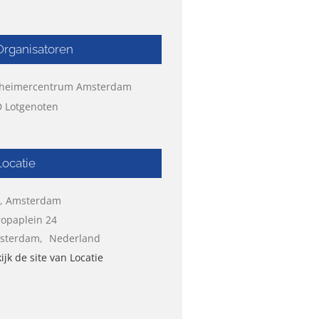
Organisatoren
zheimercentrum Amsterdam
 Lotgenoten
Locatie
I, Amsterdam
opaplein 24
sterdam
,
Nederland
ijk de site van Locatie