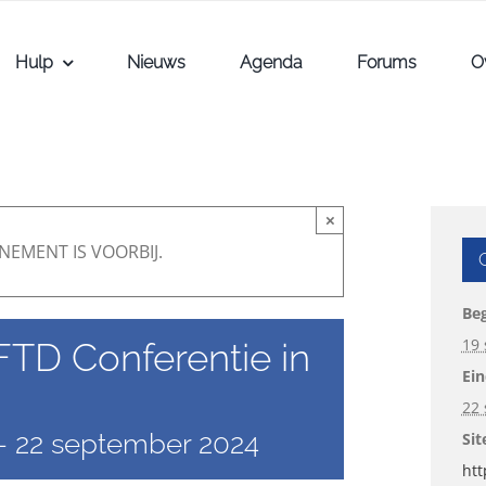
Hulp
Nieuws
Agenda
Forums
O
×
NEMENT IS VOORBIJ.
Beg
19
 FTD Conferentie in
Ein
22
-
22 september 2024
Sit
htt