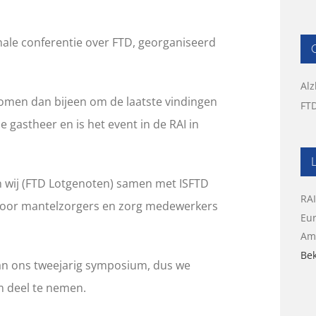
onale conferentie over FTD, georganiseerd
Al
omen dan bijeen om de laatste vindingen
FTD
de gastheer en is het event in de RAI in
wij (FTD Lotgenoten) samen met ISFTD
RA
oor mantelzorgers en zorg medewerkers
Eur
Am
Bek
an ons tweejarig symposium, dus we
m deel te nemen.