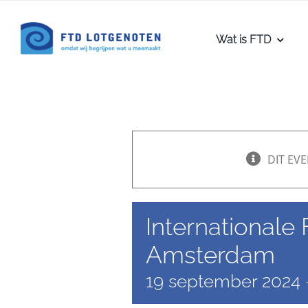
Ga
naar
Wat is FTD
inhoud
DIT EVE
Internationale
Amsterdam
19 september 2024