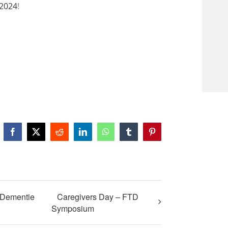
D2024
!
Facebook
X
Reddit
LinkedIn
WhatsApp
Tumblr
Pinterest
 Dementie
Caregivers Day – FTD
Symposium