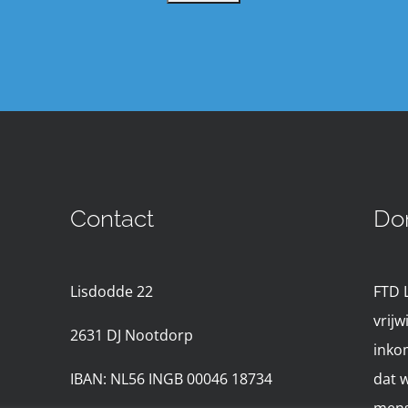
Contact
Do
Lisdodde 22
FTD 
vrijw
2631 D
J Nootdorp
inko
IBAN: NL56 INGB 00046 18734
dat 