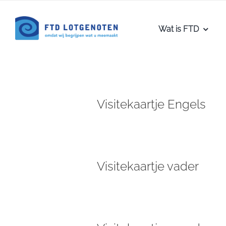
Ga
naar
Wat is FTD
inhoud
Visitekaartje Engels
Visitekaartje vader