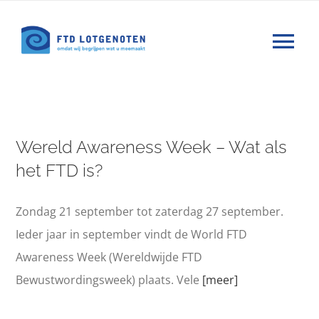
Ga
naar
Tog
inhoud
Nav
Wat is FTD
Wereld Awareness Week – Wat als
Hulp
het FTD is?
Nieuws
Zondag 21 september tot zaterdag 27 september.
Ieder jaar in september vindt de World FTD
Agenda
Awareness Week (Wereldwijde FTD
Bewustwordingsweek) plaats. Vele
[meer]
Forums