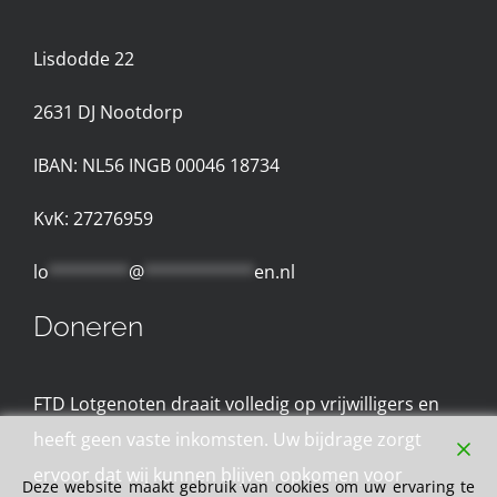
Lisdodde 22
Contact met de Expertgroep
2631 D
J Nootdorp
Privacyreglement
IBAN: NL56 INGB 00046 18734
Gebruiksvoorwaarden
KvK: 27276959
lo
********
@
***********
en.nl
Doneren
FTD Lotgenoten draait volledig op vrijwilligers en
heeft geen vaste inkomsten. Uw bijdrage zorgt
ervoor dat wij kunnen blijven opkomen voor
Deze website maakt gebruik van cookies om uw ervaring te