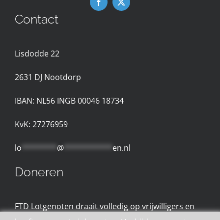
Contact
Nieuws
Lisdodde 22
Contact met de Expertgroep
2631 D
J Nootdorp
Privacyreglement
IBAN: NL56 INGB 00046 18734
Gebruiksvoorwaarden
KvK: 27276959
lo
********
@
***********
en.nl
Doneren
FTD Lotgenoten draait volledig op vrijwilligers en