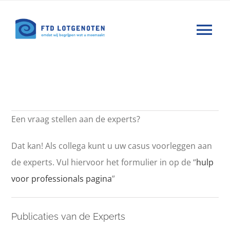
Ga
naar
Tog
inhoud
Nav
Wat is FTD
Hulp
Een vraag stellen aan de experts?
Nieuws
Dat kan! Als collega kunt u uw casus voorleggen aan
de experts. Vul hiervoor het formulier in op de “
hulp
Agenda
voor professionals pagina
”
Forums
Publicaties van de Experts