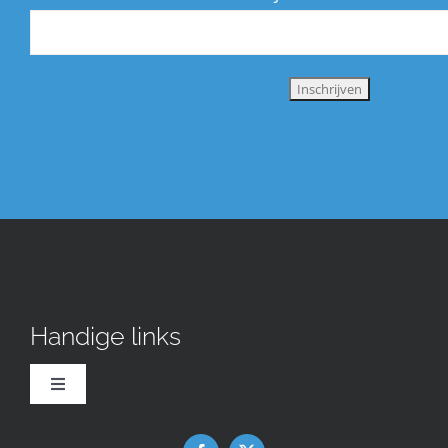
Handige links
Toggle
Navigation
Downloads