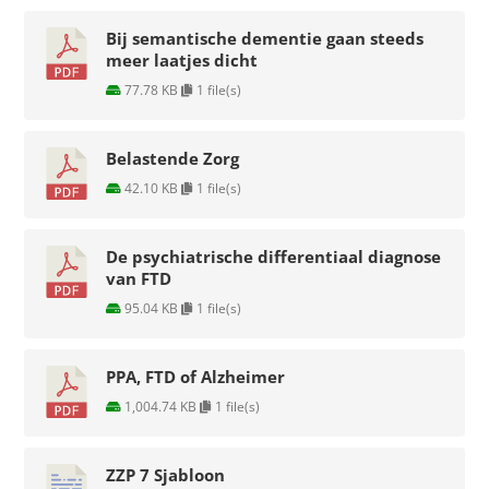
Over ons
Bij semantische dementie gaan steeds
meer laatjes dicht
Zoeken
77.78 KB
1 file(s)
naar:
Belastende Zorg
42.10 KB
1 file(s)
De psychiatrische differentiaal diagnose
van FTD
95.04 KB
1 file(s)
PPA, FTD of Alzheimer
1,004.74 KB
1 file(s)
ZZP 7 Sjabloon